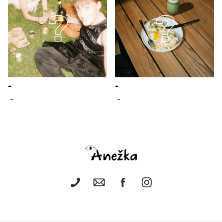
-
-
 - 
 - 