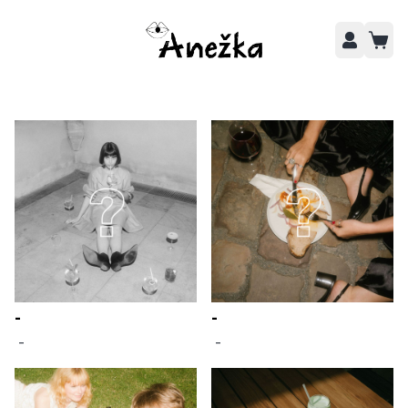
-
-
 - 
 - 